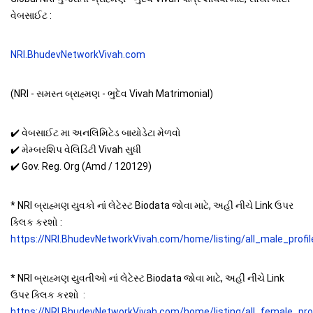
વેબસાઈટ :
NRI.BhudevNetworkVivah.com
(NRI - સમસ્ત બ્રાહ્મણ - ભુદેવ Vivah Matrimonial)
✔️ વેબસાઈટ મા અનલિમિટેડ બાયોડેટા મેળવો
✔️ મેમ્બરશિપ વેલિડિટી Vivah સુધી
✔️ Gov. Reg. Org (Amd / 120129)
* NRI બ્રાહ્મણ યુવકો નાં લેટેસ્ટ Biodata જોવા માટે, અહીં નીચે Link ઉપર
ક્લિક કરશો :
https://NRI.BhudevNetworkVivah.com/home/listing/all_male_profil
* NRI બ્રાહ્મણ યુવતીઓ નાં લેટેસ્ટ Biodata જોવા માટે, અહીં નીચે Link
ઉપર ક્લિક કરશો :
https://NRI.BhudevNetworkVivah.com/home/listing/all_female_prof