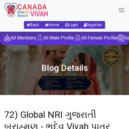
Back
Home
Login
Register
All Members
All Male Profile
All Female Profile
Se
Blog Details
72) Global NRI ગુજરાતી
બ્રાહ્મણ - ભુદેવ Vivah પાત્ર