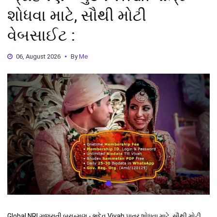
શોધવા માટે, સૌથી મોટી
વેબસાઈટ :
06, August 2026
By
Me
Global NRI ગુજરાતી બ્રાહ્મણ - ભુદેવ Vivah પાત્ર શોધવા માટે, સૌથી મોટી