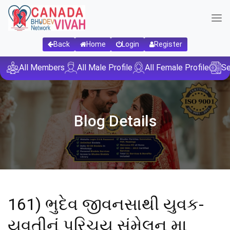
Back
Home
Login
Register
All Members
All Male Profile
All Female Profile
Se
Blog Details
161) ભુદેવ જીવનસાથી યુવક-
યુવતીનું પરિચય સંમેલન મા