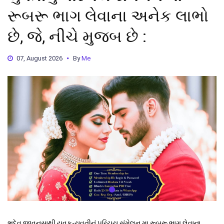
રૂબરૂ ભાગ લેવાના અનેક લાભો
છે, જે, નીચે મુજબ છે :
07, August 2026
By
Me
ભુદેવ જીવનસાથી યુવક-યુવતીનું પરિચય સંમેલન મા રૂબરૂ ભાગ લેવાના