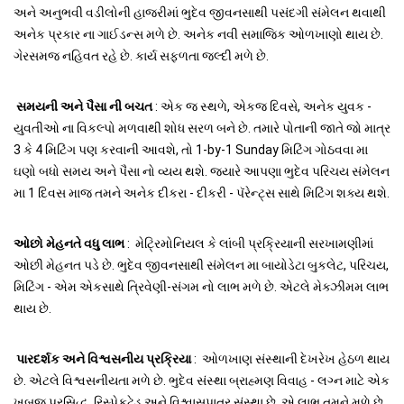
અને અનુભવી વડીલોની હાજરીમાં ભુદેવ જીવનસાથી પસંદગી સંમેલન થવાથી
અનેક પ્રકાર ના ગાઈડન્સ મળે છે. અનેક નવી સમાજિક ઓળખાણો થાય છે.
ગેરસમજ નહિવત રહે છે. કાર્ય સફળતા જલ્દી મળે છે.
સમયની અને પૈસા ની બચત
: એક જ સ્થળે, એકજ દિવસે, અનેક યુવક -
યુવતીઓ ના વિકલ્પો મળવાથી શોધ સરળ બને છે. તમારે પોતાની જાતે જો માત્ર
3 કે 4 મિટિંગ પણ કરવાની આવશે, તો 1-by-1 Sunday મિટિંગ ગોઠવવા મા
ઘણો બધો સમય અને પૈસા નો વ્યય થશે. જ્યારે આપણા ભુદેવ પરિચય સંમેલન
મા 1 દિવસ માજ તમને અનેક દીકરા - દીકરી - પૅરેન્ટ્સ સાથે મિટિંગ શક્ય થશે.
ઓછો મેહનતે વધુ લાભ
: મેટ્રિમોનિયલ કે લાંબી પ્રક્રિયાની સરખામણીમાં
ઓછી મેહનત પડે છે. ભુદેવ જીવનસાથી સંમેલન મા બાયોડેટા બુકલેટ, પરિચય,
મિટિંગ - એમ એકસાથે ત્રિવેણી-સંગમ નો લાભ મળે છે. એટલે મેક્ઝીમમ લાભ
થાય છે.
પારદર્શક અને વિશ્વસનીય પ્રક્રિયા
: ઓળખાણ સંસ્થાની દેખરેખ હેઠળ થાય
છે. એટલે વિશ્વસનીયતા મળે છે. ભુદેવ સંસ્થા બ્રાહ્મણ વિવાહ - લગ્ન માટે એક
ખુબજ પ્રસિદ્ધ, રિસ્પેકટેડ અને વિશ્વાસપાત્ર સંસ્થા છે. એ લાભ તમને મળે છે.