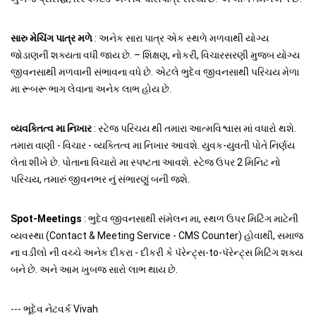
સારુ મેચિંગ પાત્ર મળે
: અનેક સારા પાત્ર એક સ્થળે મળવાથી યોગ્ય
જોડાણની શક્યતા વધી જાય છે. – શિક્ષણ, નોકરી, વિચારસરણી મુજબ યોગ્ય
જીવનસાથી મળવાની સંભાવના વધે છે. એટલે ભુદેવ જીવનસાથી પરિચય મેળા
મા રૂબરૂ ભાગ લેવાના અનેક લાભ હોય છે.
વ્યવક્તિત્વ મા નિખાર
: સ્ટેજ પરિચય થી તમારા આત્મવિશ્વાસ માં વધારો થશે.
તમારા વાણી - વિચાર - વ્યક્તિત્વ મા નિખાર આવશે. યુવક-યુવતી પોતે નિર્ણય
લેતા શીખે છે. પોતાના વિચારો મા સ્પષ્ટતા આવશે. સ્ટેજ ઉપર 2 મિનિટ નો
પરિચય, તમારું જીવનભર નું સંભારણું બની જશે.
Spot-Meetings
: ભુદેવ જીવનસાથી સંમેલન મા, સ્થળ ઉપર મિટિંગ માટેની
વ્યવસ્થા (Contact & Meeting Service - CMS Counter) હોવાથી, સમાજ
ના વડીલો ની વચ્ચે અનેક દીકરા - દીકરી કે પૅરેન્ટ્સ-to-પૅરેન્ટ્સ મિટિંગ શક્ય
બને છે. અને આમ ખુબજ સારો લાભ થાય છે.
--- ભૂદેવ નેટવર્ક Vivah