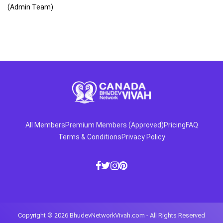
(Admin Team)
All Members
Premium Members (Approved)
Pricing
FAQ
Terms & Conditions
Privacy Policy
Copyright © 2026
BhudevNetworkVivah.com
- All Rights Reserved