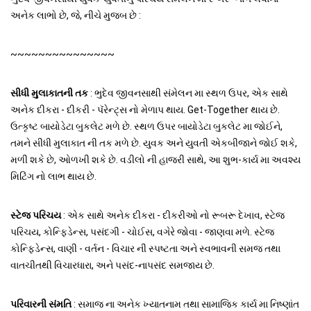
અનેક લાભો છે, જે, નીચે મુજબ છે :
~~~~~~~~~~~~~~~
સીધી મુલાકાતની તક
: ભુદેવ જીવનસાથી સંમેલન મા સ્થળ ઉપર, એક સાથે
અનેક દીકરા - દીકરી - પૅરેન્ટ્સ નો મેળાપ થાય. Get-Together થાય છે.
ઉત્કૃષ્ટ બાયોડેટા બુકલેટ મળે છે. સ્થળ ઉપર બાયોડેટા બુકલેટ મા જોઈને,
તમને સીધી મુલાકાત ની તક મળે છે. યુવક અને યુવતી એકબીજાને જોઈ શકે,
મળી શકે છે, ઓળખી શકે છે. વડીલો ની હાજરી સાથે, આ શુભ-કાર્ય મા અવશ્ય
મિટિંગ નો લાભ થાય છે.
સ્ટેજ પરિચય
: એક સાથે અનેક દીકરા - દીકરીઓ નો રૂબરૂ દેખાવ, સ્ટેજ
પરિચય, કોન્ફિડેન્સ, પસંદગી - ચોઈસ, વગેરે જોવા - જાણવા મળે. સ્ટેજ
કોન્ફિડેન્સ, વાણી - વર્તન - વિચાર ની સ્પષ્ટતા અને સ્વભાવની સમજ તથા
વાતચીતથી વિચારધારા, અને પસંદ-નાપસંદ સમજાય છે.
પરિવારની સંમતિ
: સમાજ ના અનેક ખ્યાતનામ તથા સામાજિક કાર્ય મા નિષ્ણાંત